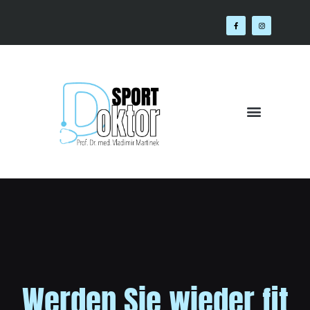
Orthopädie Harthausen
Werden Sie wieder fit