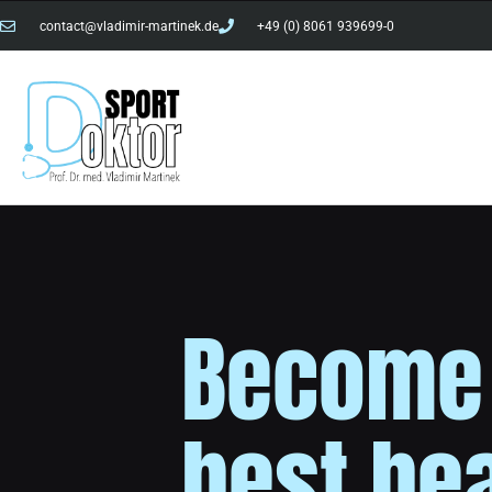
contact@vladimir-martinek.de
+49 (0) 8061 939699-0
Become
best he