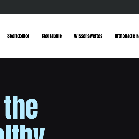
Sportdoktor
Biographie
Wissenswertes
Orthopädie H
 the
althy