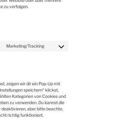
eser Website oder über mehrere
e zu verfolgen.
Marketing/Tracking
Consent
to
service
adobe-
fonts
, zeigen wir dir ein Pop-Up mit
instellungen speichern“ klickst,
ewählten Kategorien von Cookies und
ieben zu verwenden. Du kannst die
eaktivieren, aber bitte beachte,
t richtig funktioniert.